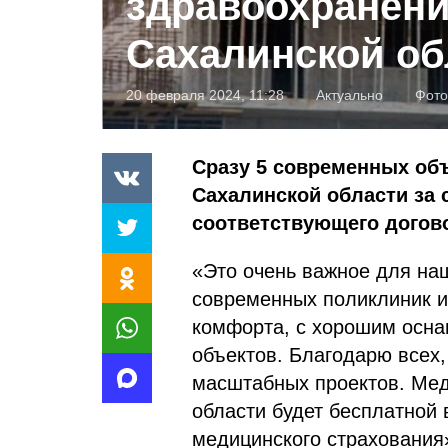
здравоохранени
Сахалинской об
20 февраля 2024, 11:28
Актуально
Фото
Сразу 5 современных об
Сахалинской области за 
соответствующего догов
«Это очень важное для на
современных поликлиник и
комфорта, с хорошим оснащ
объектов. Благодарю всех,
масштабных проектов. Ме
области будет бесплатной 
медицинского страхования