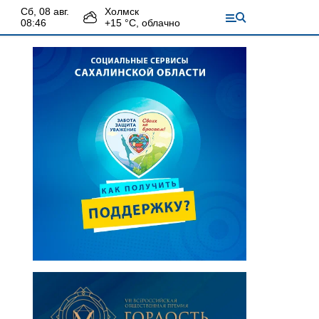
сб, 08 авг.
Холмск
08:46
+
15
°С,
облачно