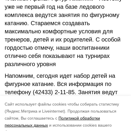
уже не первый год на базе ледового
комплекса ведутся занятия по фигурному
катанию. Стараемся создавать
максимально комфортные условия для
тренеров, детей и их родителей. С особой
гордостью отмечу, наши воспитанники
отлично себя показывают на турнирах
различного уровня
Напомним, сегодня идет набор детей на
фигурное катание. Вся информация по
телефону (42433) 2-11-85. Занятия ведут
тренеры Леснова Олеся Александровна и
Cайт использует файлы cookies чтобы собирать статистику
Шубин Александр Александрович.
(Яндекс.Метрика и Liveinternet).
Продолжая пользоваться
сайтом, Вы соглашаетесь с
Политикой обработки
Понравилась статья?
персональных данных
и использовании cookies вашего
по оценке
5
пользователей