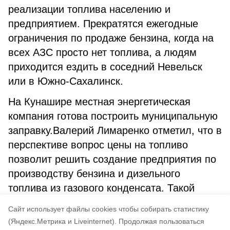
реализации топлива населению и
предприятием. Прекратятся ежегодные
ограничения по продаже бензина, когда на
всех АЗС просто нет топлива, а людям
приходится ездить в соседний Невельск
или в Южно-Сахалинск.
На Кунашире местная энергетическая
компания готова построить муниципальную
заправку.Валерий Лимаренко отметил, что в
перспективе вопрос цены на топливо
позволит решить создание предприятия по
производству бензина и дизельного
топлива из газового конденсата. Такой
объект планируется построить на Сахалине
Cайт использует файлы cookies чтобы собирать статистику
совместно с Газпромом.
(Яндекс.Метрика и Liveinternet).
Продолжая пользоваться