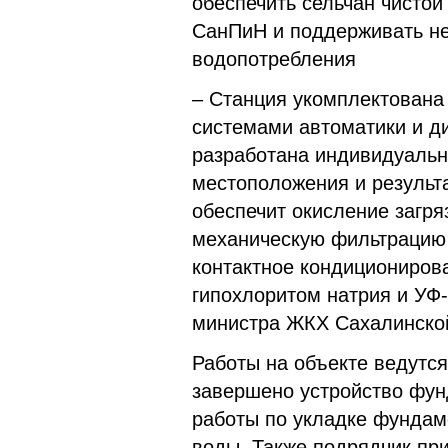
обеспечить сельчан чистой
СанПиН и поддерживать н
водопотребления
– Станция укомплектована
системами автоматики и ди
разработана индивидуальн
местоположения и результа
обеспечит окисление загря
механическую фильтрацию
контактное кондициониров
гипохлоритом натрия и УФ-
министра ЖКХ Сахалинской
Работы на объекте ведутся
завершено устройство фун
работы по укладке фундам
воды. Также подрядчик при