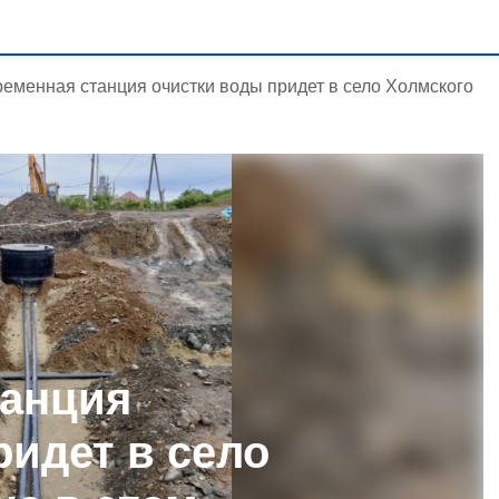
еменная станция очистки воды придет в село Холмского
танция
ридет в село