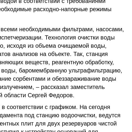
 водой в соответствии с требованиями
еобходимые расходно-напорные режимы
 всеми необходимыми фильтрами, насосами,
спетчеризации. Технология очистки воды
о, исходя из объема очищаемой воды,
тов анализов на объекте. Так, станция
зняющих веществ, реагентную обработку,
 воды, баромембранную ультрафильтрацию,
ание сорбентами и обеззараживание воды
излучением, – рассказал заместитель
 области Сергей Федоров.
 в соответствии с графиком. На сегодня
дамента под станцию водоочистки, ведутся
ентных плит для двух резервуаров чистой
ступил к устройству оснований для