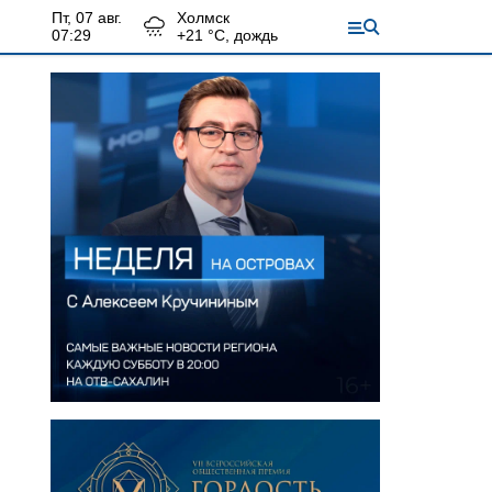
пт, 07 авг.
Холмск
07:29
+
21
°С,
дождь