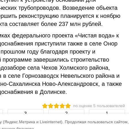
ческих трубопроводов. Возведение объекта
ершить реконструкцию планируется к ноябрю
кта составляет более 237 млн рублей.
мках федерального проекта «Чистая вода» к
доснабжения приступили также в селе Онор
 прошлом году благодаря проекту и
 программе завершились строительство
одозаборе села Чехов Холмского района,
 в селе Горнозаводск Невельского района и
о-Сахалинска Ново-Александровск, а также
доснабжения в Долинске.
по оценке
5
пользователей
3
2
1
 (Яндекс.Метрика и Liveinternet).
Продолжая пользоваться сайтом,
s вашего браузера.