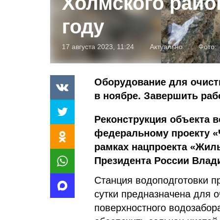
Холмского райо
году
17 августа 2023, 11:24
Актуально
Фото:
Оборудование для очист
в ноябре. Завершить раб
Реконструкция объекта 
федеральному проекту «Ч
рамках нацпроекта «Жиль
Президента России Влад
Станция водоподготовки п
сутки предназначена для 
поверхностного водозабор