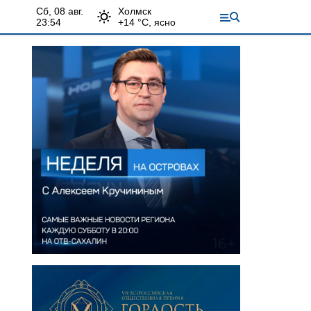
сб, 08 авг.
Холмск
23:54
+
14
°С,
ясно