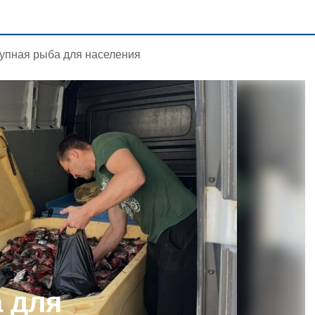
упная рыба для населения
 для