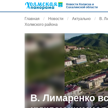
Новости Холмска и
Сахалинской области
Главная
Новости
Актуально
В. Л
Холмского района
В. Лимаренко в