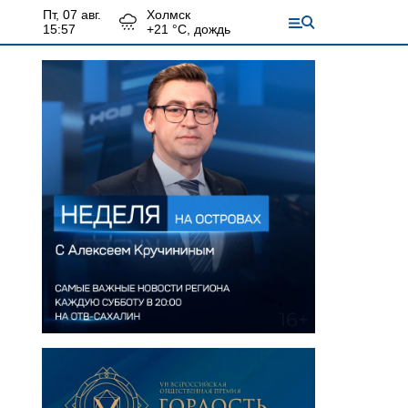
пт, 07 авг.
Холмск
15:57
+
21
°С,
дождь