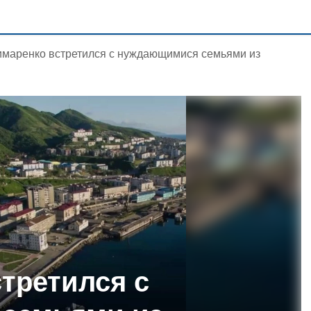
имаренко встретился с нуждающимися семьями из
стретился с