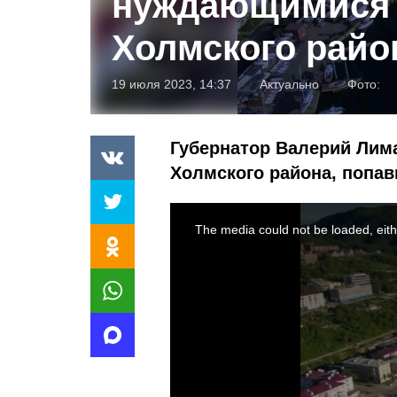
нуждающимися 
Холмского райо
19 июля 2023, 14:37
Актуально
Фото:
Губернатор Валерий Лим
Холмского района, попа
This
is
a
The media could not be loaded, eith
modal
window.