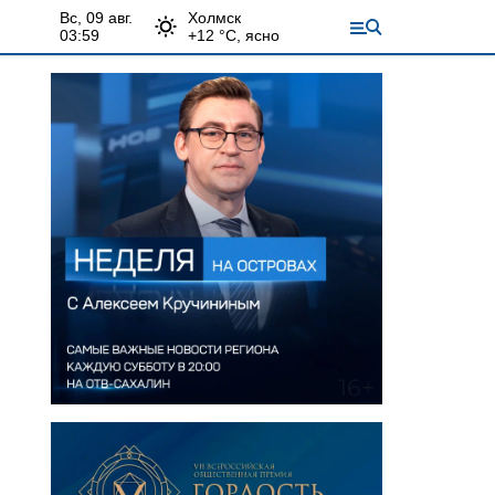
вс, 09 авг.
Холмск
03:59
+
12
°С,
ясно