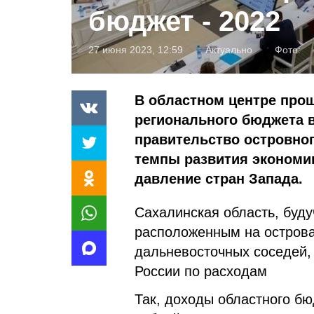
бюджет - 2022
27 июня 2023, 12:59
Актуально
Фото:
В областном центре про
регионального бюджета в
правительство островно
темпы развития экономик
давление стран Запада.
Сахалинская область, буд
расположенным на острова
дальневосточных соседей,
России по расходам
Так, доходы областного бю