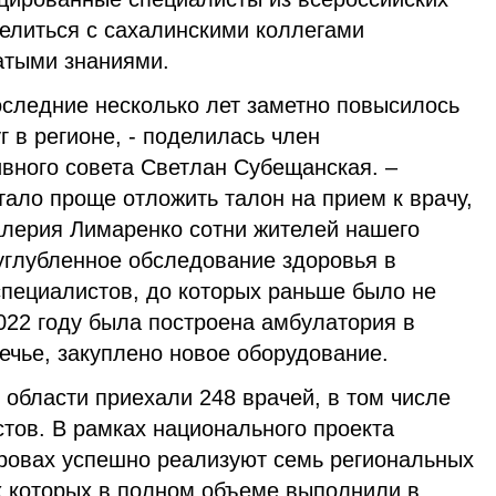
елиться с сахалинскими коллегами
атыми знаниями.
оследние несколько лет заметно повысилось
г в регионе, - поделилась член
ивного совета Светлан Субещанская. –
тало проще отложить талон на прием к врачу,
алерия Лимаренко сотни жителей нашего
углубленное обследование здоровья в
специалистов, до которых раньше было не
2022 году была построена амбулатория в
ечье, закуплено новое оборудование.
 области приехали 248 врачей, в том числе
тов. В рамках национального проекта
ровах успешно реализуют семь региональных
х которых в полном объеме выполнили в