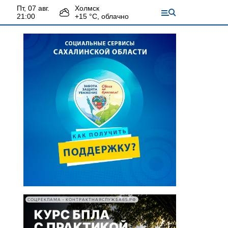
пт, 07 авг.
Холмск
21:00
+
15
°С,
облачно
СОЦРЕКЛАМА • КОНТРАКТНАЯСЛУЖБА65.РФ