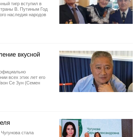
чный тигр вступил в
страны В. Путиным Год
ного наследия народов
ление вкусной
 официально
нии всех этих лет его
вон Се Зун (Семен
теля
 Чугунова стала