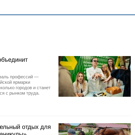
объединит
иваль профессий —
ийской ярмарки
колько городов и станет
ся с рынком труда.
тельный отдых для
каникулы»