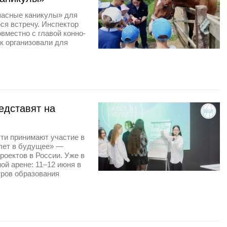
пасные каникулы» для
я встречу. Инспектор
вместно с главой конно-
к организовали для
едставят на
ти принимают участие в
лет в будущее» —
оектов в России. Уже в
й арене: 11–12 июня в
тров образования