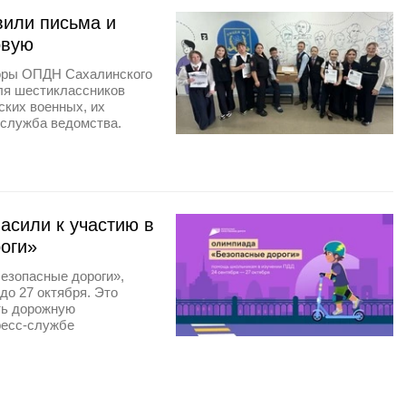
или письма и
овую
торы ОПДН Сахалинского
ля шестиклассников
ских военных, их
-служба ведомства.
асили к участию в
оги»
езопасные дороги»,
до 27 октября. Это
ть дорожную
ресс-службе