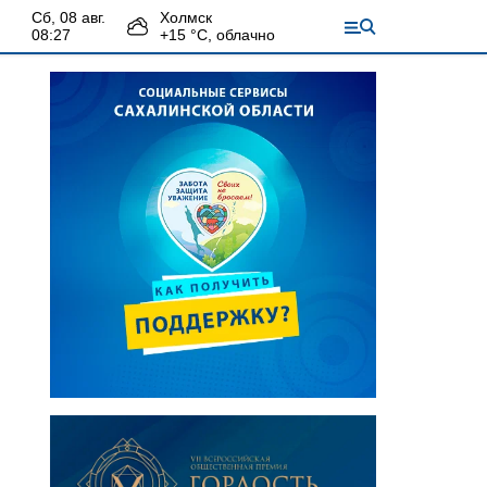
сб, 08 авг.
Холмск
08:27
+
15
°С,
облачно