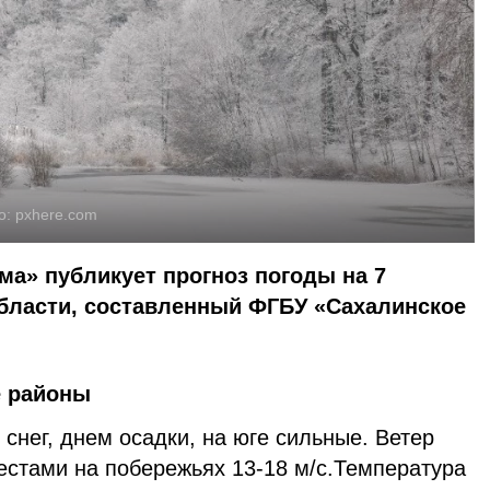
о:
pxhere.com
ма» публикует прогноз погоды на 7
области, составленный ФГБУ «Сахалинское
е районы
нег, днем осадки, на юге сильные. Ветер
местами на побережьях 13-18 м/с.Температура