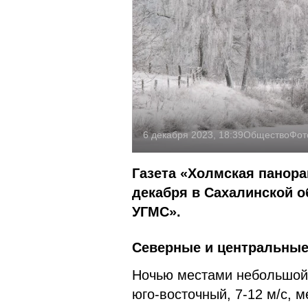
6 декабря 2023, 18:39
Общество
Фот
Газета «Холмская панора
декабря в Сахалинской 
УГМС».
Северные и центральны
Ночью местами небольшой с
юго-восточный, 7-12 м/с, 