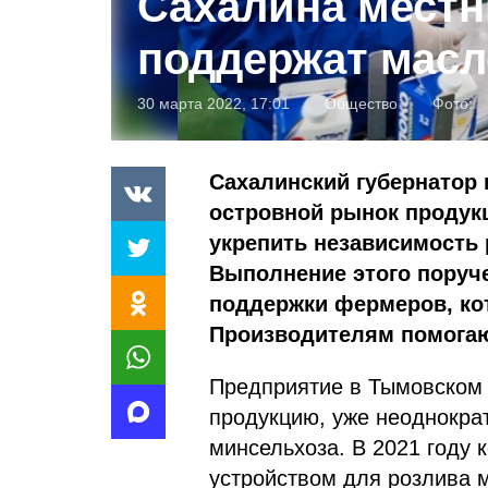
Сахалина мест
поддержат мас
30 марта 2022, 17:01
Общество
Фото:
Сахалинский губернатор
островной рынок продук
укрепить независимость р
Выполнение этого поруч
поддержки фермеров, ко
Производителям помогаю
Предприятие в Тымовском 
продукцию, уже неоднокра
минсельхоза. В 2021 году
устройством для розлива 