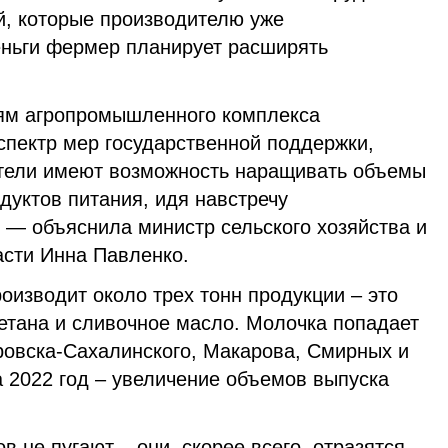
й, которые производителю уже
еньги фермер планирует расширять
ям агропромышленного комплекса
спектр мер государственной поддержки,
тели имеют возможность наращивать объемы
дуктов питания, идя навстречу
 — объяснила министр сельского хозяйства и
асти Инна Павленко.
изводит около трех тонн продукции – это
метана и сливочное масло. Молочка попадает
ровска-Сахалинского, Макарова, Смирных и
 2022 год – увеличение объемов выпуска
в не пугают – они, скорее всего, отразятся