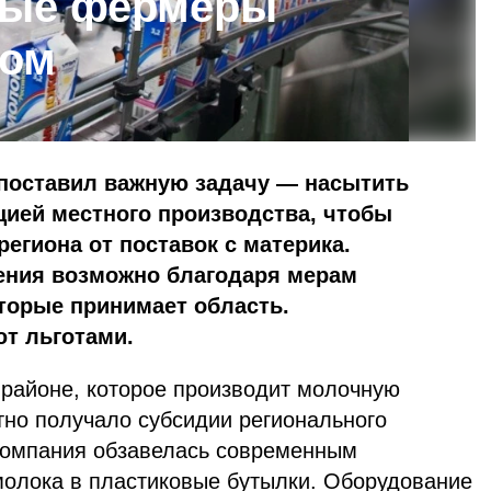
ные фермеры
лом
 поставил важную задачу — насытить
цией местного производства, чтобы
егиона от поставок с материка.
ения возможно благодаря мерам
торые принимает область.
т льготами.
районе, которое производит молочную
тно получало субсидии регионального
 компания обзавелась современным
молока в пластиковые бутылки. Оборудование