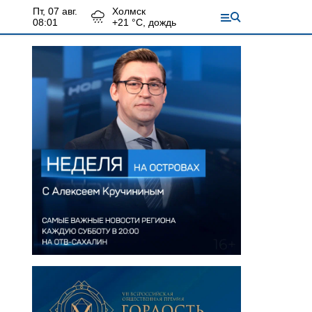
пт, 07 авг.
Холмск
08:01
+
21
°С,
дождь