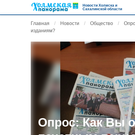
Новости Холмска и
Сахалинской области
Главная
Новости
Общество
Опро
изданиям?
Опрос: Как Вы о