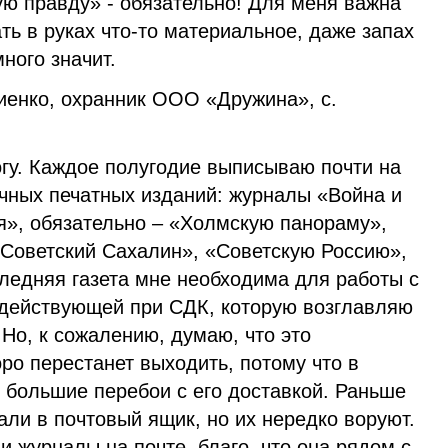
ю правду» - обязательно! Для меня важна
ь в руках что-то материальное, даже запах
ного значит.
енко, охранник ООО «Дружина», с.
огу. Каждое полугодие выписываю почти на
ичных печатных изданий: журналы «Война и
я», обязательно – «Холмскую панораму»,
«Советский Сахалин», «Советскую Россию»,
ледняя газета мне необходима для работы с
 действующей при СДК, которую возглавляю
Но, к сожалению, думаю, что это
ро перестанет выходить, потому что в
 большие перебои с его доставкой. Раньше
ли в почтовый ящик, но их нередко воруют.
и журналы на почте, благо, что она рядом с