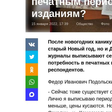
печатным пери
изданиям?
15 января 2022, 17:39
Общество
Фото:
После новогодних канику
старый Новый год, но и Д
журналы выписывают сег
потребность в печатных 
респондентов.
Федор Иванович Подольск
- Сейчас тоже существует 
Лично я выписываю периоди
меньше, цены кусаются. Н