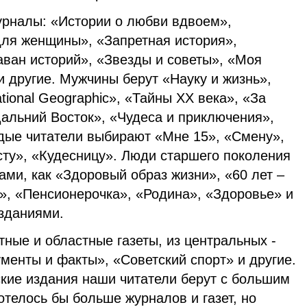
рналы: «Истории о любви вдвоем»,
для женщины», «Запретная история»,
аван историй», «Звезды и советы», «Моя
и другие. Мужчины берут «Науку и жизнь»,
tional Geographic», «Тайны XX века», «За
Дальний Восток», «Чудеса и приключения»,
ые читатели выбирают «Мне 15», «Смену»,
сту», «Кудесницу». Люди старшего поколения
ми, как «Здоровый образ жизни», «60 лет –
!», «Пенсионерочка», «Родина», «Здоровье» и
зданиями.
ные и областные газеты, из центральных -
ументы и факты», «Советский спорт» и другие.
ские издания наши читатели берут с большим
отелось бы больше журналов и газет, но