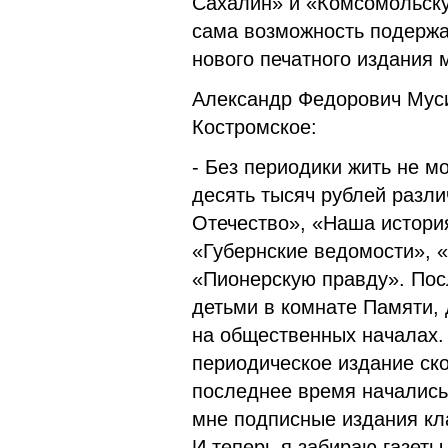
Сахалин» и «Комсомольску
сама возможность подержат
нового печатного издания м
Александр Федорович Муси
Костромское:
- Без периодики жить не м
десять тысяч рублей разл
Отечество», «Наша истори
«Губернские ведомости», 
«Пионерскую правду». Пос
детьми в комнате Памяти,
на общественных началах. 
периодическое издание ско
последнее время начались
мне подписные издания кла
И теперь я забираю газеты 