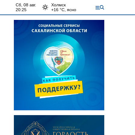
сб, 08 авг.
Холмск
20:25
+
16
°С,
ясно