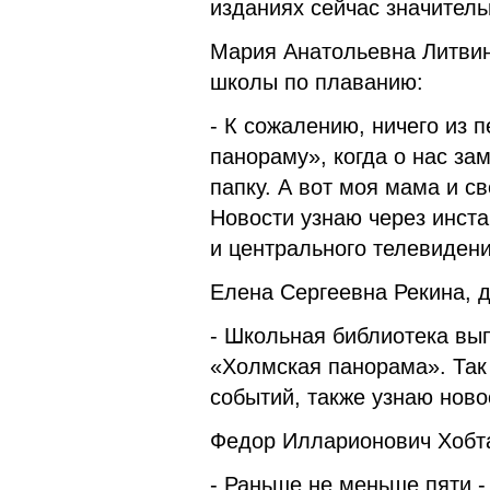
изданиях сейчас значител
Мария Анатольевна Литвин
школы по плаванию:
- К сожалению, ничего из
панораму», когда о нас за
папку. А вот моя мама и с
Новости узнаю через инста
и центрального телевидени
Елена Сергеевна Рекина, 
- Школьная библиотека вып
«Холмская панорама». Так 
событий, также узнаю ново
Федор Илларионович Хобта
- Раньше не меньше пяти -