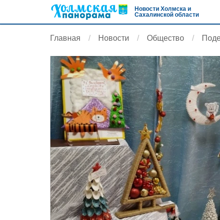
Новости Холмска и
Сахалинской области
Главная
Новости
Общество
Поде