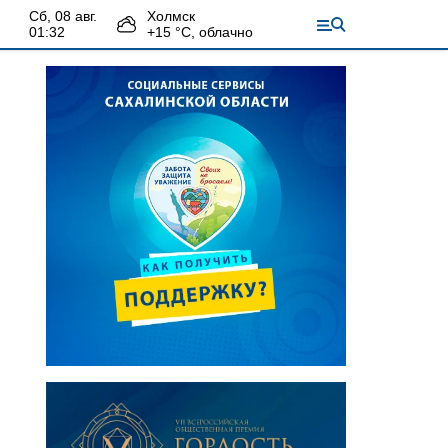
сб, 08 авг.
Холмск
01:32
+
15
°С,
облачно