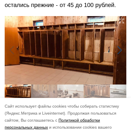
остались прежние - от 45 до 100 рублей.
Cайт использует файлы cookies чтобы собирать статистику
Авторы:
Андрей Глушков
(Яндекс.Метрика и Liveinternet).
Продолжая пользоваться
сайтом, Вы соглашаетесь с
Политикой обработки
Понравилась статья?
персональных данных
и использовании cookies вашего
по оценке
4
пользователей