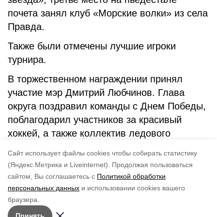
почета занял клуб «Морские волки» из села
Правда.
Также были отмечены лучшие игроки
турнира.
В торжественном награждении принял
участие мэр Дмитрий Любчинов. Глава
округа поздравил команды с Днем Победы,
поблагодарил участников за красивый
хоккей, а также коллектив ледового
комплекса за высокую организацию
Cайт использует файлы cookies чтобы собирать статистику
соревнования.
(Яндекс.Метрика и Liveinternet).
Продолжая пользоваться
сайтом, Вы соглашаетесь с
Политикой обработки
Понравилась статья?
персональных данных
и использовании cookies вашего
по оценке
5
пользователей
браузера.
5
4
3
2
1
Принять