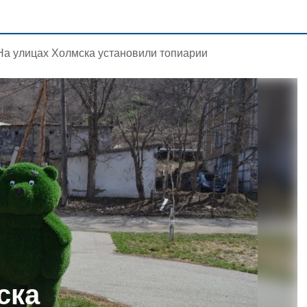
На улицах Холмска установили топиарии
ска