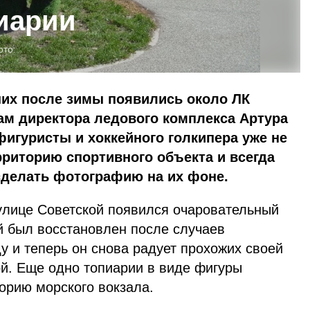
иарии
ото:
них после зимы появились около ЛК
ам директора ледового комплекса Артура
игуристы и хоккейного голкипера уже не
риторию спортивного объекта и всегда
делать фотографию на их фоне.
улице Советской появился очаровательный
й был восстановлен после случаев
 и теперь он снова радует прохожих своей
й. Еще одно топиарии в виде фигуры
орию морского вокзала.