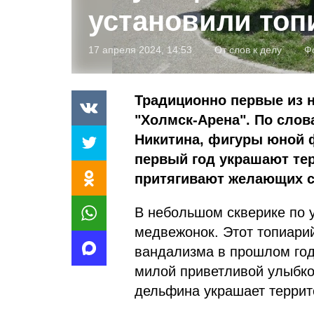
установили топ
17 апреля 2024, 14:53
От слов к делу
Ф
Традиционно первые из 
"Холмск-Арена". По слов
Никитина, фигуры юной ф
первый год украшают тер
притягивают желающих с
В небольшом скверике по 
медвежонок. Этот топиари
вандализма в прошлом году
милой приветливой улыбко
дельфина украшает террит