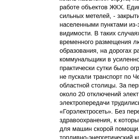
работе объектов ЖКХ. Един
сильных метелей, - закры
населенными пунктами из-
видимости. В таких случая
временного размещения лю
образования, на дорогах р
коммунальщики в усиленно
практически сутки было ог
не пускали транспорт по Ч
областной столицы. За пе
около 20 отключений элек
электропередачи трудили
«Горэлектросеть». Без пе
здравоохранения, к которы
для машин скорой помощи.
топливно-энергетический 