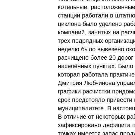
котельные, расположенные 
станции работали в штатн
циклона было уделено раб
компаний, занятых на расч
трех подрядных организаци
неделю было вывезено окол
расчищено более 20 дорог
населённых пунктах. Было 
которая работала практиче
Дмитрия Любчинова управ
графики расчистки придом
срок предстояло привести 
муниципалитете. В настоя
В отличие от некоторых ра
зафиксировано дефицита п
точках имеется запас прод