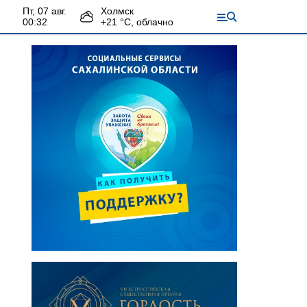
пт, 07 авг.
Холмск
00:32
+
21
°С,
облачно