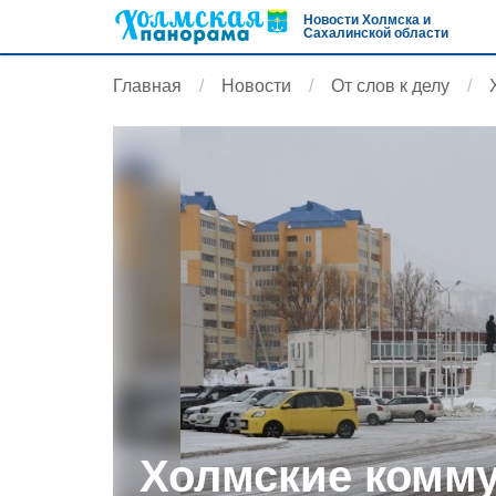
Новости Холмска и
Сахалинской области
Главная
Новости
От слов к делу
Холмские комм