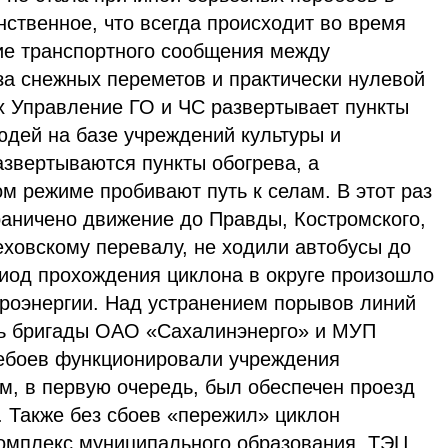
ственное, что всегда происходит во время
тие транспортного сообщения между
за снежных переметов и практически нулевой
х Управление ГО и ЧС развертывает пункты
дей на базе учреждений культуры и
азвертываются пункты обогрева, а
м режиме пробивают путь к селам. В этот раз
раничено движение до Правды, Костромского,
еховскому перевалу, не ходили автобусы до
риод прохождения циклона в округе произошло
троэнергии. Над устранением порывов линий
сь бригады ОАО «Сахалинэнерго» и МУП
ребоев функционировали учреждения
м, в первую очередь, был обеспечен проезд
 Также без сбоев «пережил» циклон
комплекс муниципального образования. ТЭЦ,