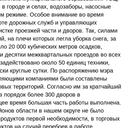
в городе и селах, водозаборы, насосные
ом режиме. Особое внимание во время
оте дорожных служб и управляющих
истке проезжей части и дворов. Так, силами
й, на плечи которых легла уборка снега, за
о 20 000 кубических метров осадков,
 и десятки межквартальных проездов во всех
задействовано около 50 единиц техники,
ски круглые сутки. По распоряжению мэра
ляющими компаниями были составлены
овых территорий. Согласно им за кратчайший
в порядок более 300 дворов в
щее время большая часть работы выполнена.
йонов области в нашем округе не было
родуктов первой необходимости, в торговых
уктов на случай перебоев в работе