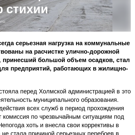
 стихии
то:
егда серьезная нагрузка на коммунальные
твованы на расчистке улично-дорожной
, принесший большой объем осадков, стал
ля предприятий, работающих в жилищно-
 стояла перед Холмской администрацией в это
еятельность муниципального образования.
действия всех служб в период прохождения
т комиссия по чрезвычайным ситуациям под
епогода хоть и внесла свои коррективы в
о не стала причиной серьезных перебоев в