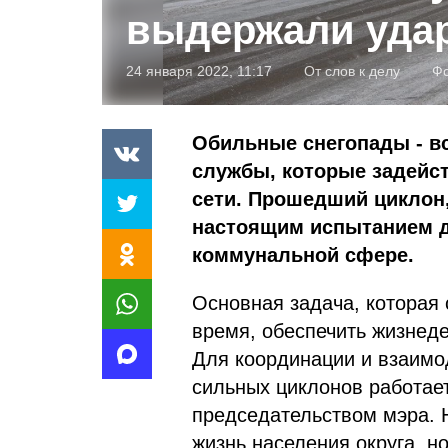
выдержали удар
24 января 2022, 11:17
От слов к делу
Фо
Обильные снегопады - вс
службы, которые задейс
сети. Прошедший циклон
настоящим испытанием д
коммунальной сфере.
Основная задача, которая
время, обеспечить жизнед
Для координации и взаимо
сильных циклонов работае
председательством мэра. Н
жизнь населения округа, н