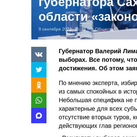
губернатора Са
области «зако
9 сентября 2024, 15:10
Общество
Фото
Губернатор Валерий Лим
выборах. Все потому, что
достижения. Об этом зая
По мнению эксперта, избир
из самых спокойных в исто
Небольшая специфика не 
характерные для всех субъ
отсутствие вторых туров, 
действующих глав регионо