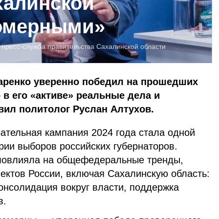
халинской
номерными»
:
пресс-служба правительства Сахалинской области
аренко уверенно победил на прошедших
 в его «активе» реальные дела и
вил политолог Руслан Алтухов.
ательная кампания 2024 года стала одной
рии выборов российских губернаторов.
повлияла на общефедеральные тренды,
ектов России, включая Сахалинскую область:
консолидация вокруг власти, поддержка
в.