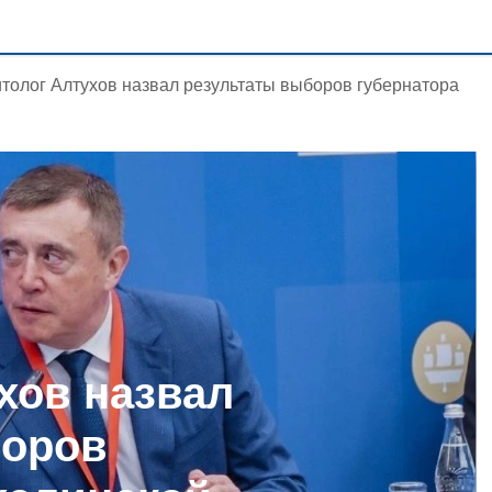
толог Алтухов назвал результаты выборов губернатора
хов назвал
боров