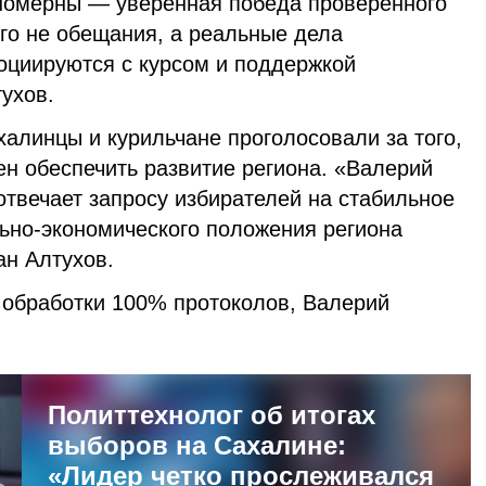
номерны — уверенная победа проверенного
ого не обещания, а реальные дела
социируются с курсом и поддержкой
ухов.
халинцы и курильчане проголосовали за того,
ен обеспечить развитие региона. «Валерий
твечает запросу избирателей на стабильное
льно-экономического положения региона
н Алтухов.
обработки 100% протоколов, Валерий
Политтехнолог об итогах
выборов на Сахалине:
«Лидер четко прослеживался