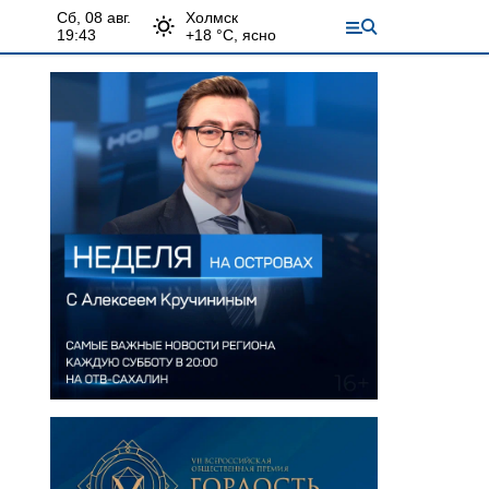
сб, 08 авг.
Холмск
19:43
+
18
°С,
ясно