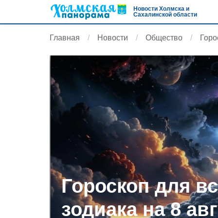
Новости Холмска и
Сахалинской области
Главная
Новости
Общество
Горо
Гороскоп для вс
зодиака на 8 ав