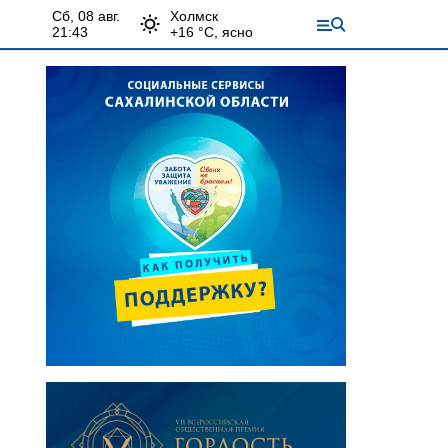
сб, 08 авг.
Холмск
21:43
+
16
°С,
ясно