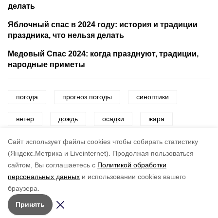
делать
Яблочный спас в 2024 году: история и традиции
праздника, что нельзя делать
Медовый Спас 2024: когда празднуют, традиции,
народные приметы
погода
прогноз погоды
синоптики
ветер
дождь
осадки
жара
тепло
Cайт использует файлы cookies чтобы собирать статистику
(Яндекс.Метрика и Liveinternet).
Продолжая пользоваться
сайтом, Вы соглашаетесь с
Политикой обработки
Понравилась статья?
персональных данных
и использовании cookies вашего
по оценке
4
пользователей
браузера.
5
4
3
2
1
Принять