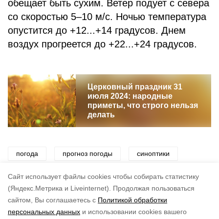
обещает быть сухим. Ветер подует с севера
со скоростью 5–10 м/с. Ночью температура
опустится до +12...+14 градусов. Днем
воздух прогреется до +22...+24 градусов.
Церковный праздник 31
июля 2024: народные
приметы, что строго нельзя
делать
погода
прогноз погоды
синоптики
ветер
дождь
осадки
тепло
Cайт использует файлы cookies чтобы собирать статистику
(Яндекс.Метрика и Liveinternet).
Продолжая пользоваться
сайтом, Вы соглашаетесь с
Политикой обработки
Понравилась статья?
персональных данных
и использовании cookies вашего
по оценке
4
пользователей