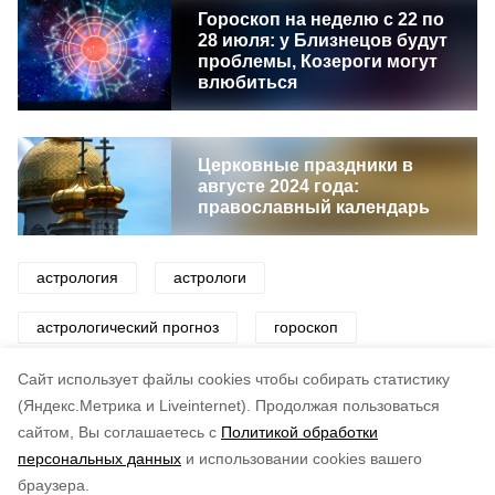
Гороскоп на неделю с 22 по
28 июля: у Близнецов будут
проблемы, Козероги могут
влюбиться
Церковные праздники в
августе 2024 года:
православный календарь
астрология
астрологи
астрологический прогноз
гороскоп
знаки зодиака
звезды
Cайт использует файлы cookies чтобы собирать статистику
(Яндекс.Метрика и Liveinternet).
Продолжая пользоваться
сайтом, Вы соглашаетесь с
Политикой обработки
Понравилась статья?
персональных данных
и использовании cookies вашего
по оценке
4
пользователей
браузера.