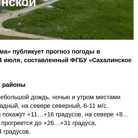
инской
h.online
ма» публикует прогноз погоды в
 4 июля, составленный ФГБУ «Сахалинское
е районы
ебольшой дождь, ночью и утром местами
адный, на севере северный, 6-11 м/с.
 покажут +11…+16 градусов, на севере +8…
 прогреется до +26…+31 градуса,
 градусов.