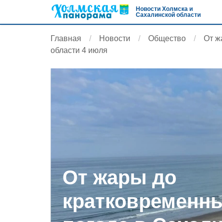
Новости Холмска и
Сахалинской области
Главная
Новости
Общество
От ж
области 4 июля
От жары до
кратковременны