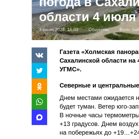
погода в Сахал
области 4 июля
3 июля 2024, 16:02
Общество
Фото:
Sak
Газета «Холмская панора
Сахалинской области на
УГМС».
Северные и центральны
Днем местами ожидается н
будет туман. Ветер юго-зап
В ночные часы термометры
+13 градусов. Днем воздух
на побережьях до +19…+24