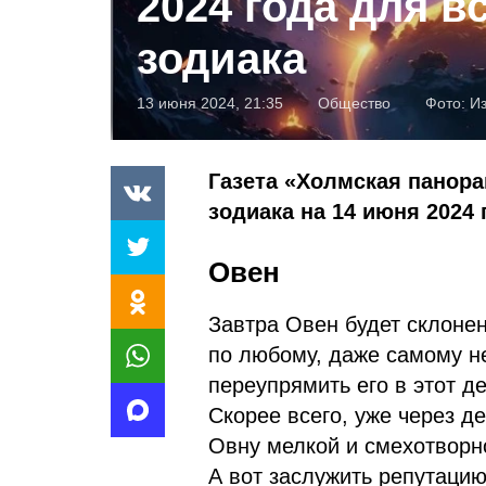
2024 года для в
зодиака
13 июня 2024, 21:35
Общество
Фото:
И
Газета «Холмская панора
зодиака на 14 июня 2024 
Овен
Завтра Овен будет склоне
по любому, даже самому н
переупрямить его в этот де
Скорее всего, уже через д
Овну мелкой и смехотворной
А вот заслужить репутацию