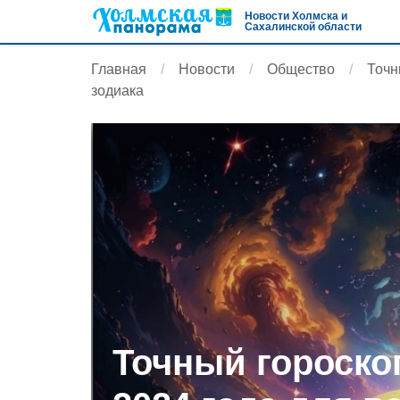
Новости Холмска и
Сахалинской области
Главная
Новости
Общество
Точн
зодиака
Точный гороско