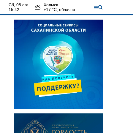
сб, 08 авг.
Холмск
15:42
+
17
°С,
облачно