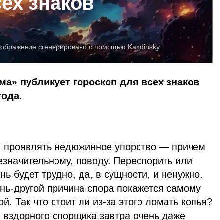
сех знаков
зображение сгенерировано с помощью Kandinsky
ма» публикует гороскоп для всех знаков
года.
н проявлять недюжинное упорство — причем
езначительному, поводу. Переспорить или
нь будет трудно, да, в сущности, и ненужно.
ень-другой причина спора покажется самому
. Так что стоит ли из-за этого ломать копья?
 вздорного спорщика завтра очень даже