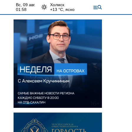
вс, 09 авг.
Холмск
01:58
+
13
°С,
ясно