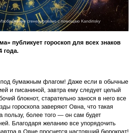
Изображение сгенерировано с помощью Kandinsky
ма» публикует гороскоп для всех знаков
4 года.
 под бумажным флагом! Даже если в обычные
ией и писаниной, завтра ему следует целый
бочий блокнот, старательно занося в него все
зды гороскопа заверяют Овна, что такая
а пользу, более того — он сам будет
ней. Благодаря желанию все упорядочить
завтра в Овне проснется настоящий бюрократ!