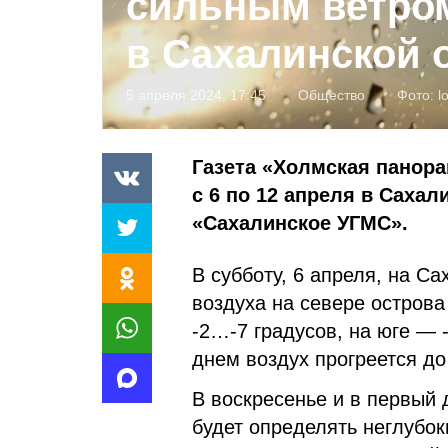
сильным ветро
в Сахалинской 
5 апреля 2024, 17:45
Общество
Фото:
l
Газета «Холмская панора
с 6 по 12 апреля в Саха
«Сахалинское УГМС».
В субботу, 6 апреля, на С
воздуха на севере острова
-2…-7 градусов, на юге — 
днем воздух прогреется д
В воскресенье и в первый 
будет определять неглубо