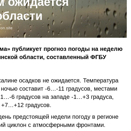
м ожидается
области
oon.site
ма» публикует прогноз погоды на неделю
линской области, составленный ФГБУ
ахалине осадков не ожидается. Температура
 ночью составит -6…-11 градусов, местами
-1…-6 градусов на западе -1…+3 градуса,
о +7…+12 градусов.
день предстоящей недели погоду в регионе
кий циклон с атмосферными фронтами.