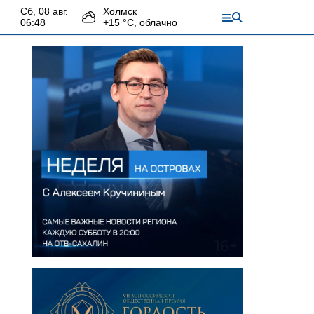
сб, 08 авг.
Холмск
06:48
+
15
°С,
облачно