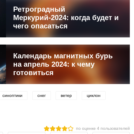
Ретроградный
Меркурий-2024: когда будет и
чего опасаться
Календарь магнитных бурь
на апрель 2024: к чему
готовиться
синоптики
снег
ветер
циклон
по оценке
4
пользователей