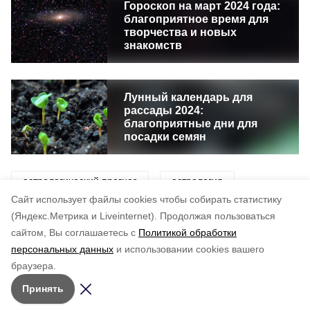
Гороскоп на март 2024 года:
благоприятное время для
творчества и новых
знакомств
Лунный календарь для
рассады 2024:
благоприятные дни для
посадки семян
астрологический прогноз
астрология
Cайт использует файлы cookies чтобы собирать статистику
гороскоп
знаки зодиака
звезды
(Яндекс.Метрика и Liveinternet).
Продолжая пользоваться
сайтом, Вы соглашаетесь с
Политикой обработки
персональных данных
и использовании cookies вашего
Понравилась статья?
браузера.
5
4
3
2
1
Принять