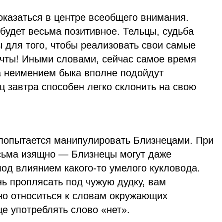
оказаться в центре всеобщего внимания.
 будет весьма позитивное. Тельцы, судьба
 для того, чтобы реализовать свои самые
чты! Иными словами, сейчас самое время
 за неимением быка вполне подойдут
 завтра способен легко склонить на свою
 попытается манипулировать Близнецами. При
есьма изящно — Близнецы могут даже
 под влиянием какого-то умелого кукловода.
нь проплясать под чужую дудку, вам
но относиться к словам окружающих
ще употреблять слово «нет».