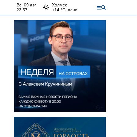
вс, 09 авг.
Холмск
23:57
+
14
°С,
ясно