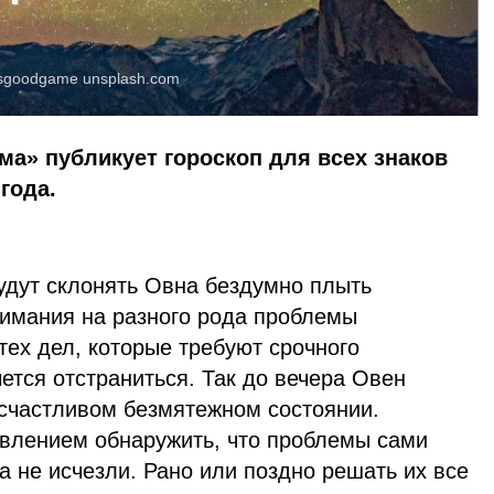
goodgame
unsplash.com
ма» публикует гороскоп для всех знаков
года.
удут склонять Овна бездумно плыть
нимания на разного рода проблемы
тех дел, которые требуют срочного
ется отстраниться. Так до вечера Овен
 счастливом безмятежном состоянии.
ивлением обнаружить, что проблемы сами
а не исчезли. Рано или поздно решать их все