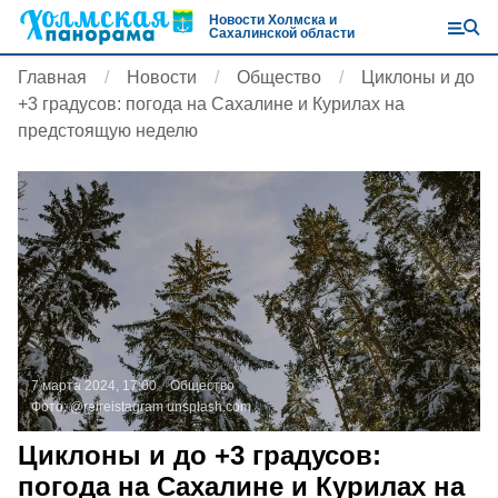
Новости Холмска и
Сахалинской области
Главная
Новости
Общество
Циклоны и до
+3 градусов: погода на Сахалине и Курилах на
предстоящую неделю
7 марта 2024, 17:00
Общество
Фото:
@reireistagram
unsplash.com
Циклоны и до +3 градусов:
погода на Сахалине и Курилах на