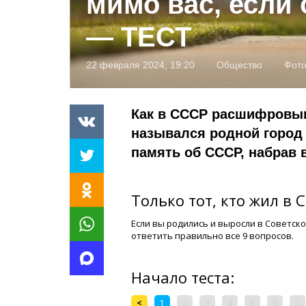
мимо вас, если 
— ТЕСТ
22 февраля 2024, 19:20
Общество
Фот
Как в СССР расшифровыв
назывался родной город 
память об СССР, набрав в