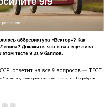
осилите 9/9
о:
pxhere.com
алась аббревиатура «Вектор»? Как
Ленина? Докажите, что в вас еще жива
 этом тесте 9 из 9 баллов.