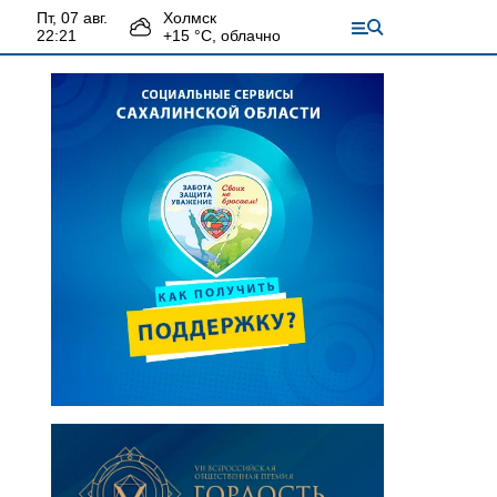
пт, 07 авг.
Холмск
22:21
+
15
°С,
облачно