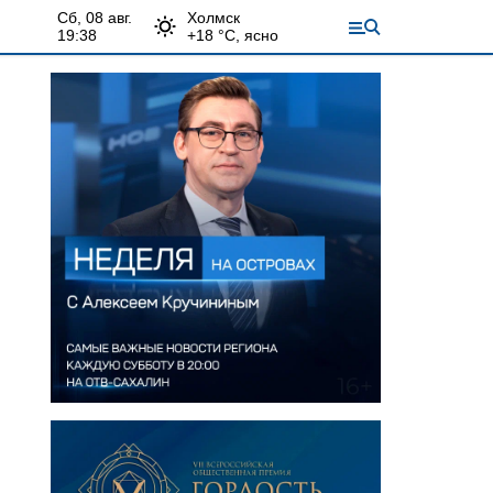
сб, 08 авг.
Холмск
19:38
+
18
°С,
ясно