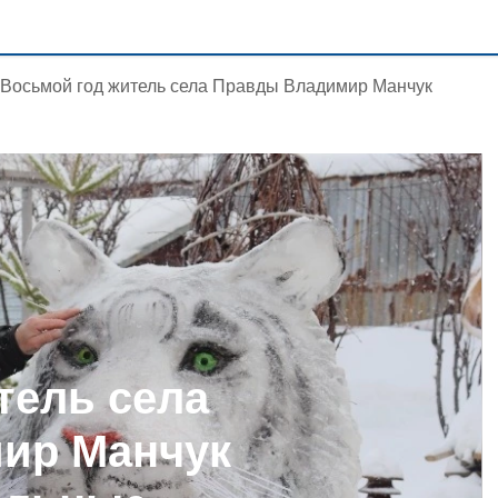
Восьмой год житель села Правды Владимир Манчук
тель села
ир Манчук