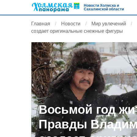
Новости Холмска и
Сахалинской области
Главная
Новости
Мир увлечений
создает оригинальные снежные фигуры
Восьмой год жи
Правды Владим