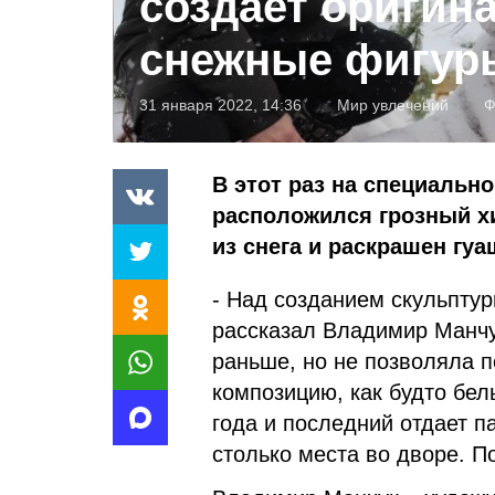
создает оригин
снежные фигур
31 января 2022, 14:36
Мир увлечений
Ф
В этот раз на специальн
расположился грозный хи
из снега и раскрашен гу
- Над созданием скульптур
рассказал Владимир Манчу
раньше, но не позволяла п
композицию, как будто бел
года и последний отдает п
столько места во дворе. П