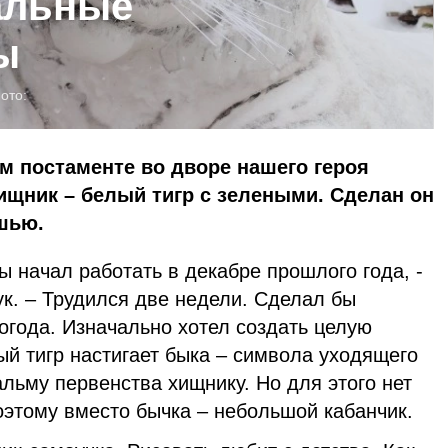
альные
ы
ото:
ом постаменте во дворе нашего героя
щник – белый тигр с зелеными. Сделан он
ашью.
ы начал работать в декабре прошлого года, -
к. – Трудился две недели. Сделал бы
огода. Изначально хотел создать целую
ый тигр настигает быка – символа уходящего
альму первенства хищнику. Но для этого нет
оэтому вместо бычка – небольшой кабанчик.