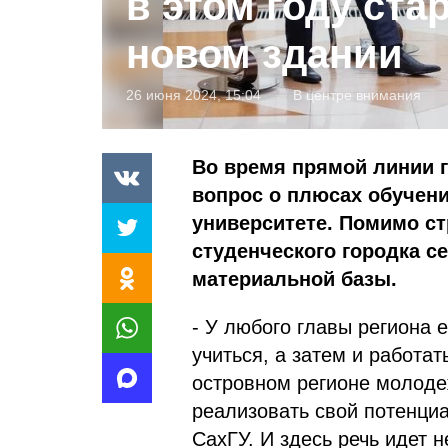
в этом году ста
новом здании
26 июня 2024, 15:04
В центре внимания
Во время прямой линии 
вопрос о плюсах обучен
университете. Помимо ст
студенческого городка с
материальной базы.
- У любого главы региона 
учиться, а затем и работа
островном регионе молодеж
реализовать свой потенци
СахГУ. И здесь речь идет 