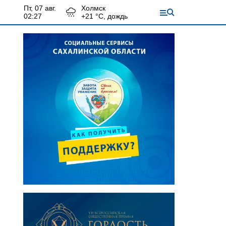
пт, 07 авг.
Холмск
02:27
+
21
°С,
дождь