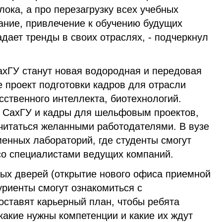
лока, а про перезагрузку всех учебных
ание, привлечение к обучению будущих
адает тренды в своих отраслях, - подчеркнул
ахГУ станут новая водородная и передовая
 проект подготовки кадров для отрасли
сственного интеллекта, биотехнологий.
ть СахГУ и кадры для шельфовым проектов,
считаться желанными работодателями. В вузе
енных лабораторий, где студенты смогут
 со специалистами ведущих компаний.
тых дверей (открытие нового офиса приемной
уриенты смогут ознакомиться с
оставят карьерный план, чтобы ребята
 какие нужны компетенции и какие их ждут