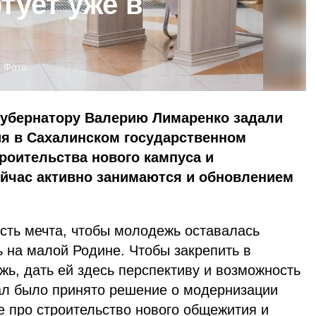
ртует уже в
Фото:
губернатору Валерию Лимаренко задали
ия в Сахалинском государственном
роительства нового кампуса и
ейчас активно занимаются и обновлением
есть мечта, чтобы молодежь оставалась
ть на малой Родине. Чтобы закрепить в
ь, дать ей здесь перспективу и возможность
ал было принято решение о модернизации
не про строительство нового общежития и