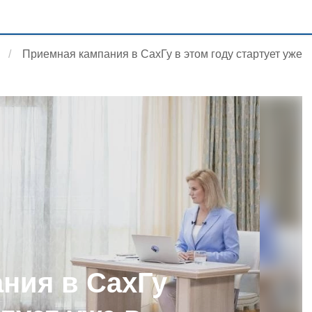
Приемная кампания в СахГу в этом году стартует уже
ния в СахГу