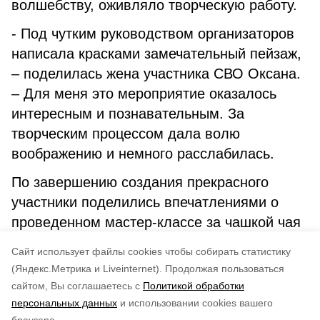
волшебству, оживляло творческую работу.
- Под чутким руководством организаторов
написала красками замечательный пейзаж,
– поделилась жена участника СВО Оксана.
– Для меня это мероприятие оказалось
интересным и познавательным. За
творческим процессом дала волю
воображению и немного расслабилась.
По завершению создания прекрасного
участники поделились впечатлениями о
проведенном мастер-классе за чашкой чая
и сладким угощением, а памятью об этой
Cайт использует файлы cookies чтобы собирать статистику
встрече стали созданные картины.
(Яндекс.Метрика и Liveinternet).
Продолжая пользоваться
сайтом, Вы соглашаетесь с
Политикой обработки
Понравилась статья?
персональных данных
и использовании cookies вашего
по оценке
4
пользователей